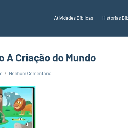
Atividades Bíblicas
Histórias Bí
s
io A Criação do Mundo
des
es
Nenhum Comentário