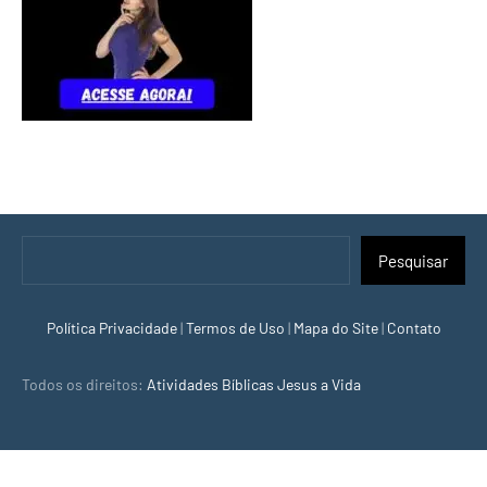
Jesus
e
a
Bíblia!
Pesquisar
Pesquisar
Política Privacidade
|
Termos de Uso
|
Mapa do Site
|
Contato
Todos os direitos:
Atividades Bíblicas Jesus a Vida